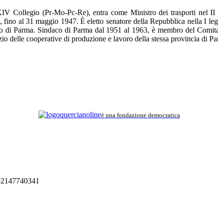
 XIV Collegio (Pr-Mo-Pc-Re), entra come Ministro dei trasporti nel 
fino al 31 maggio 1947. È eletto senatore della Repubblica nella I legi
gio di Parma. Sindaco di Parma dal 1951 al 1963, è membro del Comita
io delle cooperative di produzione e lavoro della stessa provincia di P
è una fondazione democratica
 92147740341