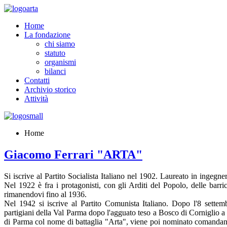
Home
La fondazione
chi siamo
statuto
organismi
bilanci
Contatti
Archivio storico
Attività
Home
Giacomo Ferrari "ARTA"
Si iscrive al Partito Socialista Italiano nel 1902. Laureato in ingegne
Nel 1922 è fra i protagonisti, con gli Arditi del Popolo, delle barri
rimanendovi fino al 1936.
Nel 1942 si iscrive al Partito Comunista Italiano. Dopo l'8 settem
partigiani della Val Parma dopo l'agguato teso a Bosco di Corniglio a
di Parma col nome di battaglia "Arta", viene poi nominato comandant