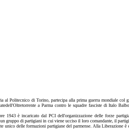
ria al Politecnico di Torino, partecipa alla prima guerra mondiale col gr
catedell'Oltretorrente a Parma contro le squadre fasciste di Italo Bal
bre 1943 è incaricato dal PCI dell'organizzazione delle forze parti
 un gruppo di partigiani in cui viene ucciso il loro comandante, il pa
e unico delle formazioni partigiane del parmense. Alla Liberazione è 