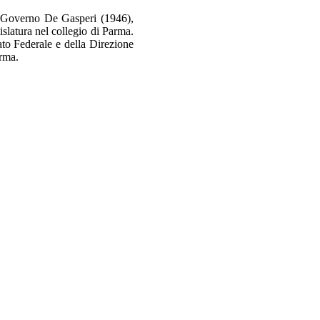
II Governo De Gasperi (1946),
slatura nel collegio di Parma.
to Federale e della Direzione
arma.